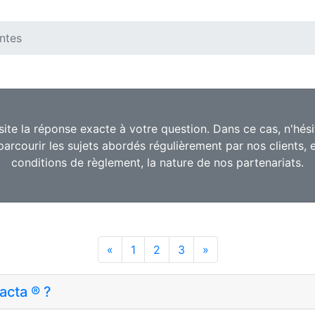
ntes
e site la réponse exacte à votre question. Dans ce cas, n'hé
rcourir les sujets abordés régulièrement par nos clients, e
conditions de règlement, la nature de nos partenariats.
«
Previous
1
2
3
»
Next
acta ® ?