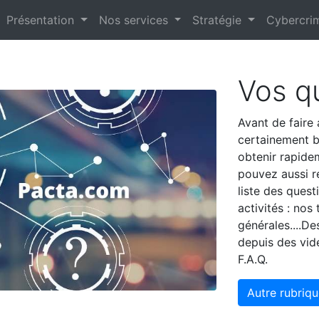
Présentation
Nos services
Stratégie
Cybercrim
Vos q
Avant de faire
certainement b
obtenir rapid
pouvez aussi r
liste des quest
activités : nos 
générales....D
depuis des vid
F.A.Q.
Autre rubriqu