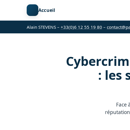
Accueil
Alain STEVENS –
+33(0)6 12 55 19 80
–
contact@p
Cybercrimi
: les
Face à
réputation