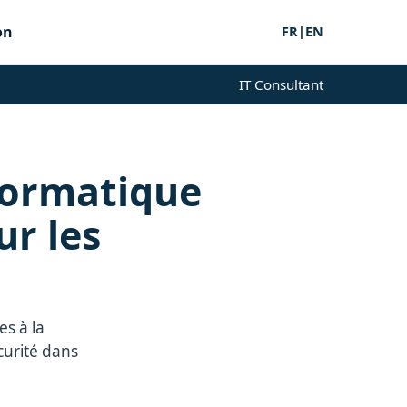
on
FR
|
EN
IT Consultant
nformatique
ur les
es à la
curité dans