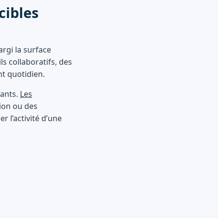
cibles
rgi la surface
ls collaboratifs, des
nt quotidien.
lants.
Les
tion ou des
 l’activité d’une