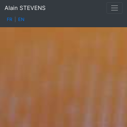
Alain STEVENS
FR
|
EN