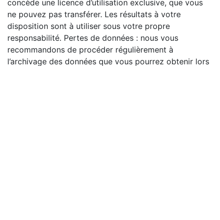
concède une licence d’utilisation exclusive, que vous
ne pouvez pas transférer. Les résultats à votre
disposition sont à utiliser sous votre propre
responsabilité. Pertes de données : nous vous
recommandons de procéder régulièrement à
l’archivage des données que vous pourrez obtenir lors
de l’utilisation du site. Nous ne pourrons être tenus
pour responsable de la perte de données, leur
sauvegarde étant sous votre entière responsabilité.
Beaucoup de litiges auraient pu être évités si les
victimes disposaient de plus d’informations sur les
coordonnées des personnes qui tentent des actions
frauduleuses. De plus, les poursuites judiciaires
donneraient de meilleurs résultats si les autorités
disposaient de plus de données de connexion. C’est
l’objectif de ce site, à travers des solutions grand
public, et simples à utiliser.
INFORMATIONS IMPORTANTES