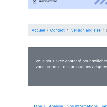
Accueil
Contact
Version anglaise
Vous nous avez contacté pour sollicite
vous proposer des prestations adaptées
Etape 1
-
Analyse
-
Vos informations
-
Re