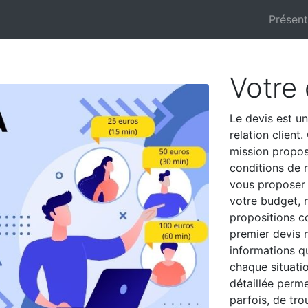
Présen
Votre 
Le devis est u
relation client
mission propos
conditions de 
vous proposer 
votre budget, 
propositions co
premier devis 
informations q
chaque situatio
détaillée perme
parfois, de tr