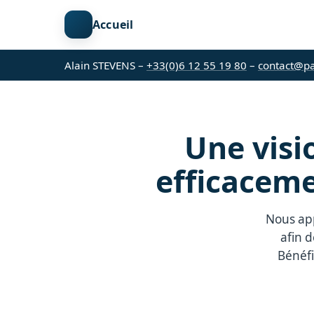
Accueil
Alain STEVENS –
+33(0)6 12 55 19 80
–
contact@p
Une visi
efficaceme
Nous app
afin d
Bénéfi