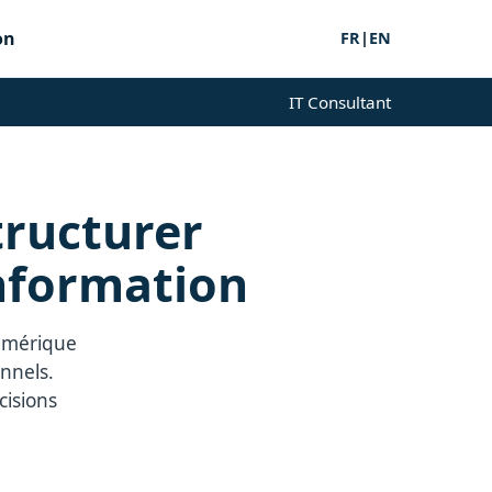
on
FR
|
EN
IT Consultant
tructurer
information
numérique
onnels.
cisions