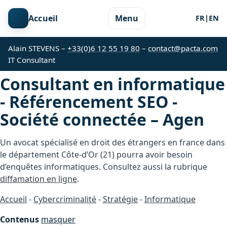
Accueil
Menu
FR
|
EN
Alain STEVENS –
+33(0)6 12 55 19 80
–
contact@pacta.com
IT Consultant
Consultant en informatique
- Référencement SEO -
Société connectée – Agen
Un avocat spécialisé en droit des étrangers en france dans
le département Côte-d’Or (21) pourra avoir besoin
d’enquêtes informatiques. Consultez aussi la rubrique
diffamation en ligne
.
Accueil
-
Cybercriminalité
-
Stratégie
-
Informatique
Contenus
masquer