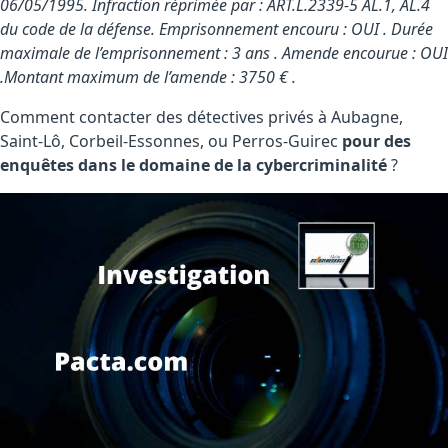
06/05/1995. Infraction réprimée par : ART.L.2339-5 AL.1, AL.4
du code de la défense. Emprisonnement encouru : OUI . Durée
maximale de l’emprisonnement : 3 ans . Amende encourue : OUI
.Montant maximum de l’amende : 3750 € .
Comment contacter des détectives privés à Aubagne,
Saint-Lô, Corbeil-Essonnes, ou Perros-Guirec
pour des
enquêtes dans le domaine de la cybercriminalité
?