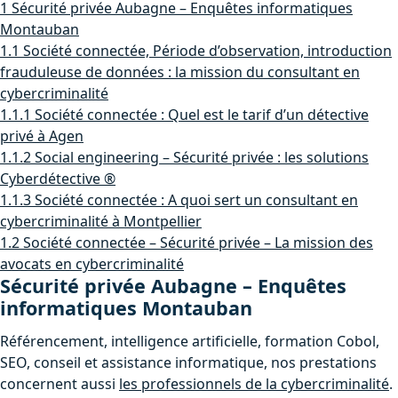
1
Sécurité privée Aubagne – Enquêtes informatiques
Montauban
1.1
Société connectée, Période d’observation, introduction
frauduleuse de données : la mission du consultant en
cybercriminalité
1.1.1
Société connectée : Quel est le tarif d’un détective
privé à Agen
1.1.2
Social engineering – Sécurité privée : les solutions
Cyberdétective ®
1.1.3
Société connectée : A quoi sert un consultant en
cybercriminalité à Montpellier
1.2
Société connectée – Sécurité privée – La mission des
avocats en cybercriminalité
Sécurité privée Aubagne – Enquêtes
informatiques Montauban
Référencement, intelligence artificielle, formation Cobol,
SEO, conseil et assistance informatique, nos prestations
concernent aussi
les professionnels de la cybercriminalité
.