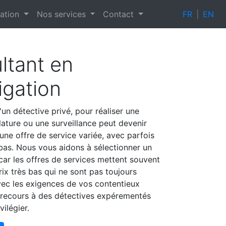
tation
Nos services
Contact
FR
|
EN
ltant en
igation
un détective privé, pour réaliser une
lature ou une surveillance peut devenir
à une offre de service variée, avec parfois
 bas. Nous vous aidons à sélectionner un
car les offres de services mettent souvent
ix très bas qui ne sont pas toujours
ec les exigences de vos contentieux
recours à des détectives expérementés
vilégier.