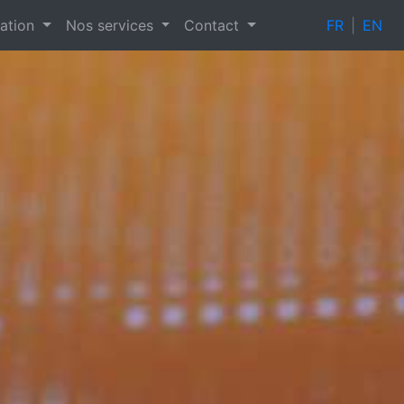
tation
Nos services
Contact
FR
|
EN